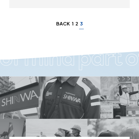
BACK
1
2
3
f
mind
part
of