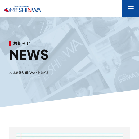
お
知
ら
せ
N
E
W
S
株式会社SHINWA
>
お知らせ