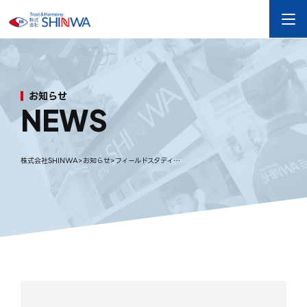
お
知
ら
せ
N
E
W
S
株式会社SHINWA
>
お知らせ
>
フィールドスタディを開催しました【愛媛県立松山北高等学校】